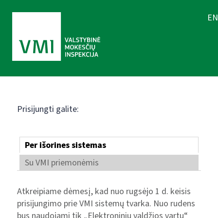
EN
Prisijungti galite:
Per išorines sistemas
Su VMI priemonėmis
Atkreipiame dėmesį, kad nuo rugsėjo 1 d. keisis
prisijungimo prie VMI sistemų tvarka. Nuo rudens
bus naudojami tik „Elektroninių valdžios vartų“