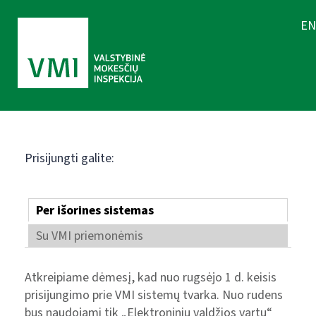
EN
Prisijungti galite:
Per išorines sistemas
Su VMI priemonėmis
Atkreipiame dėmesį, kad nuo rugsėjo 1 d. keisis
prisijungimo prie VMI sistemų tvarka. Nuo rudens
bus naudojami tik „Elektroninių valdžios vartų“