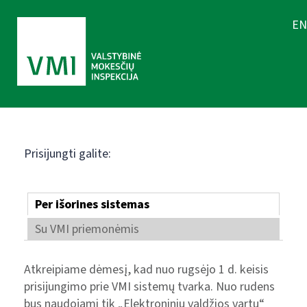
EN
Prisijungti galite:
Per išorines sistemas
Su VMI priemonėmis
Atkreipiame dėmesį, kad nuo rugsėjo 1 d. keisis
prisijungimo prie VMI sistemų tvarka. Nuo rudens
bus naudojami tik „Elektroninių valdžios vartų“