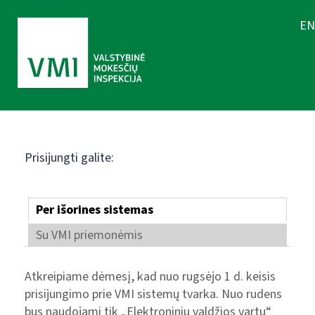
EN
Prisijungti galite:
Per išorines sistemas
Su VMI priemonėmis
Atkreipiame dėmesį, kad nuo rugsėjo 1 d. keisis
prisijungimo prie VMI sistemų tvarka. Nuo rudens
bus naudojami tik „Elektroninių valdžios vartų“