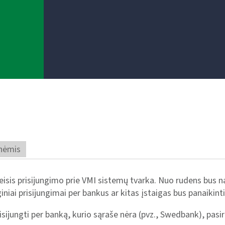
nėmis
isis prisijungimo prie VMI sistemų tvarka. Nuo rudens bus na
iniai prisijungimai per bankus ar kitas įstaigas bus panaikinti
sijungti per banką, kurio sąraše nėra (pvz., Swedbank), pasiri